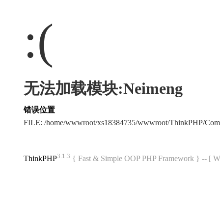
:(
无法加载模块:Neimeng
错误位置
FILE: /home/wwwroot/xs18384735/wwwroot/ThinkPHP/Com
3.1.3
ThinkPHP
{ Fast & Simple OOP PHP Framework } -- 