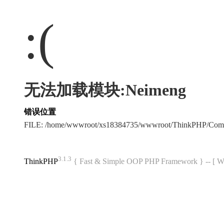
:(
无法加载模块:Neimeng
错误位置
FILE: /home/wwwroot/xs18384735/wwwroot/ThinkPHP/Com
3.1.3
ThinkPHP
{ Fast & Simple OOP PHP Framework } -- 