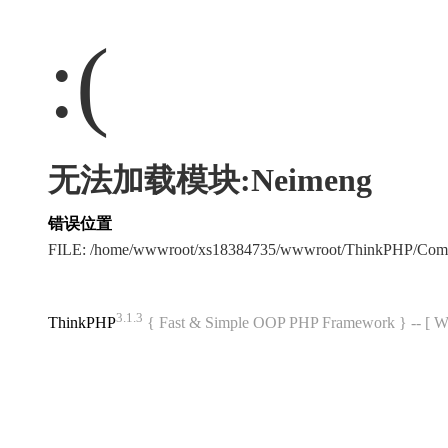
:(
无法加载模块:Neimeng
错误位置
FILE: /home/wwwroot/xs18384735/wwwroot/ThinkPHP/Com
3.1.3
ThinkPHP
{ Fast & Simple OOP PHP Framework } -- 