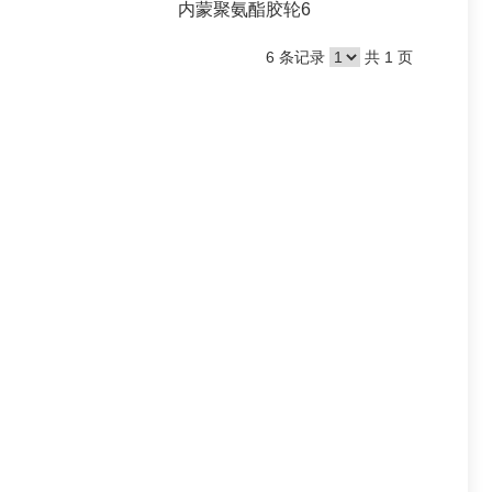
内蒙聚氨酯胶轮6
6 条记录
共 1 页