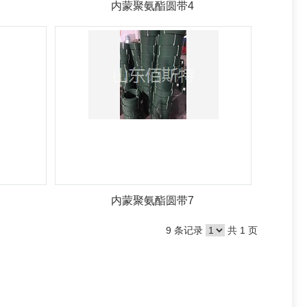
内蒙聚氨酯圆带4
内蒙聚氨酯圆带7
9 条记录
共 1 页