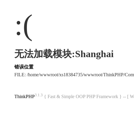
:(
无法加载模块:Shanghai
错误位置
FILE: /home/wwwroot/xs18384735/wwwroot/ThinkPHP/Com
3.1.3
ThinkPHP
{ Fast & Simple OOP PHP Framework } -- 