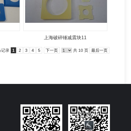
上海破碎锤减震块11
 条记录
1
2
3
4
5
下一页
共 10 页
最后一页