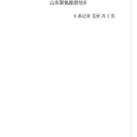
山东聚氨酯胶轮6
6 条记录
共 1 页