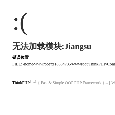
:(
无法加载模块:Jiangsu
错误位置
FILE: /home/wwwroot/xs18384735/wwwroot/ThinkPHP/Com
3.1.3
ThinkPHP
{ Fast & Simple OOP PHP Framework } -- 