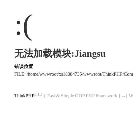
:(
无法加载模块:Jiangsu
错误位置
FILE: /home/wwwroot/xs18384735/wwwroot/ThinkPHP/Com
3.1.3
ThinkPHP
{ Fast & Simple OOP PHP Framework } -- 