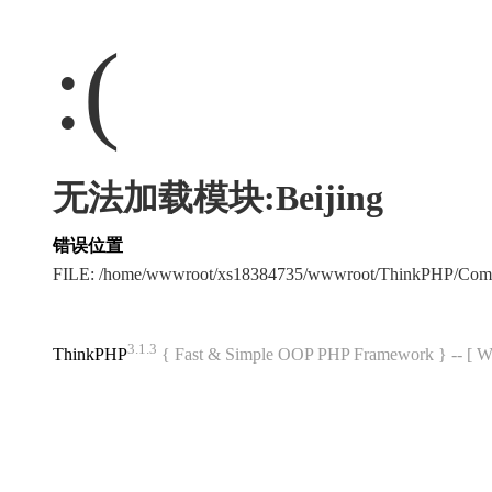
:(
无法加载模块:Beijing
错误位置
FILE: /home/wwwroot/xs18384735/wwwroot/ThinkPHP/Com
3.1.3
ThinkPHP
{ Fast & Simple OOP PHP Framework } -- 