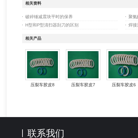
相关资料
破碎锤减震块平时的保养
聚氨
H型和P型清扫器刮刀的区别
焊接
相关产品
压裂车胶皮8
压裂车胶皮7
压裂车胶皮6
联系我们