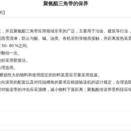
聚氨酯三角带的保养
闭
】
，并且聚氨酯三角带应用领域非常的广泛，主要用于冶金、建筑等行业
雨雪浸淋，防止与酸、碱、油类、有机溶剂等物质接触，并距离发热装
- 80 %之间。
季翻动一次。
较好采用胶接法。
合理选用。
大，磨损性大的物料和使用固定的卸料装置应尽量采用低速。
向滚筒的配套以及对托辊槽角的要求应根据输送机的设计规定，合理选
对输送带的冲击应采溜槽，减小物料下落距离；聚氨酯传送带受料段应缩