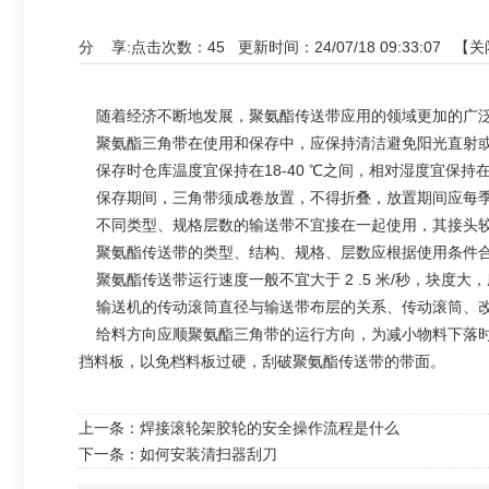
分 享:
点击次数：
45
更新时间：24/07/18 09:33:07 【
关
随着经济不断地发展，聚氨酯传送带应用的领域更加的广泛
聚氨酯三角带在使用和保存中，应保持清洁避免阳光直射或
保存时仓库温度宜保持在18-40 ℃之间，相对湿度宜保持在 50
保存期间，三角带须成卷放置，不得折叠，放置期间应每
不同类型、规格层数的输送带不宜接在一起使用，其接头
聚氨酯传送带的类型、结构、规格、层数应根据使用条件
聚氨酯传送带运行速度一般不宜大于 2 .5 米/秒，块度
输送机的传动滚筒直径与输送带布层的关系、传动滚筒、改
给料方向应顺聚氨酯三角带的运行方向，为减小物料下落时
挡料板，以免档料板过硬，刮破聚氨酯传送带的带面。
上一条：
焊接滚轮架胶轮的安全操作流程是什么
下一条：
如何安装清扫器刮刀